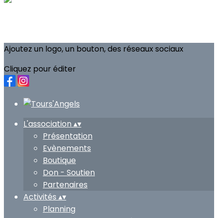
Ajoutez un logo, un bouton, des réseaux sociaux
Cliquez pour éditer
L'association
▴
▾
Présentation
Evènements
Boutique
Don - Soutien
Partenaires
Activités
▴
▾
Planning