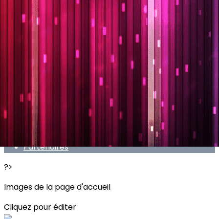
Exporter les lignes sélectionnées
Exporter toutes les colonnes
Exporter uniquement les colonnes affichées
Menu
<
>
Présentation
Evènements
Boutique
Don - Soutien
Partenaires
?>
Images de la page d'accueil
Cliquez pour éditer