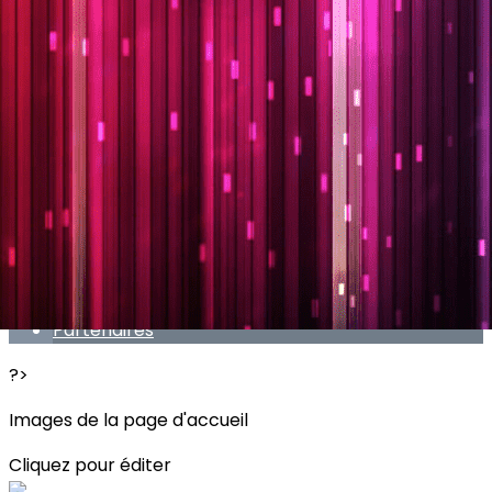
Exporter les lignes sélectionnées
Exporter toutes les colonnes
Exporter uniquement les colonnes affichées
Menu
<
>
Présentation
Evènements
Boutique
Don - Soutien
Partenaires
?>
Images de la page d'accueil
Cliquez pour éditer