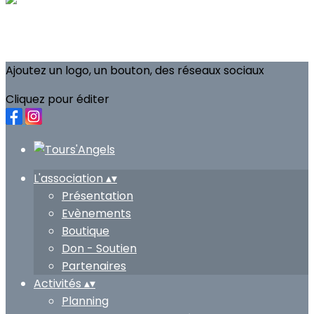
Ajoutez un logo, un bouton, des réseaux sociaux
Cliquez pour éditer
L'association
▴
▾
Présentation
Evènements
Boutique
Don - Soutien
Partenaires
Activités
▴
▾
Planning