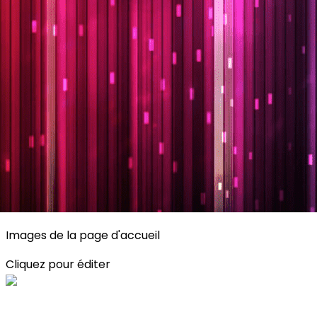
Exporter les lignes sélectionnées
Exporter toutes les colonnes
Exporter uniquement les colonnes affichées
Menu
<
>
Planning
Description des activités
S'inscrire
?>
Images de la page d'accueil
Cliquez pour éditer