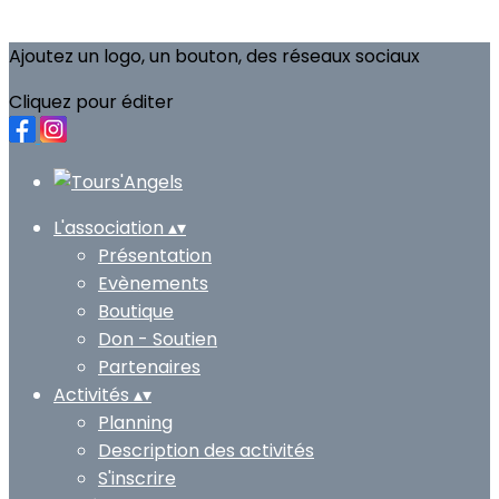
Ajoutez un logo, un bouton, des réseaux sociaux
Cliquez pour éditer
L'association
▴
▾
Présentation
Evènements
Boutique
Don - Soutien
Partenaires
Activités
▴
▾
Planning
Description des activités
S'inscrire