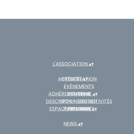
L'ASSOCIATION
▴
▾
ACTIVITÉS
PRÉSENTATION
▴
▾
EVÈNEMENTS
ADHÉRER EN LIGNE
BOUTIQUE
PLANNING
▴
▾
DESCRIPTION DES ACTIVITÉS
DON - SOUTIEN
ESPACE MEMBRES
PARTENAIRES
S'INSCRIRE
▴
▾
NEWS
▴
▾