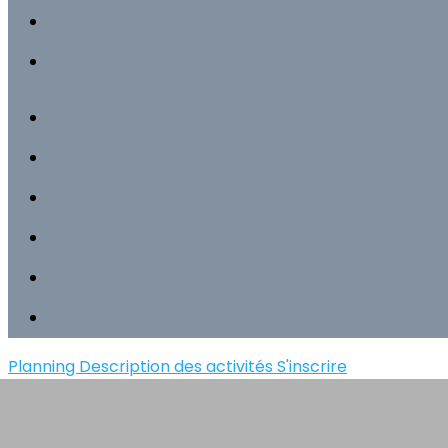
Planning
Description des activités
S'inscrire