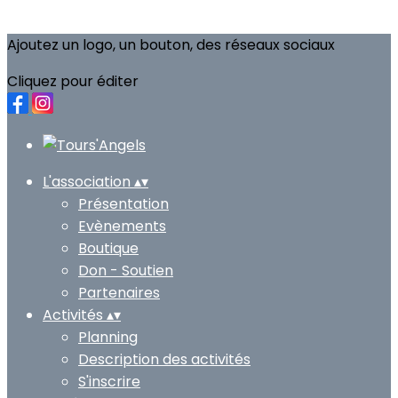
Ajoutez un logo, un bouton, des réseaux sociaux
Cliquez pour éditer
L'association
▴
▾
Présentation
Evènements
Boutique
Don - Soutien
Partenaires
Activités
▴
▾
Planning
Description des activités
S'inscrire