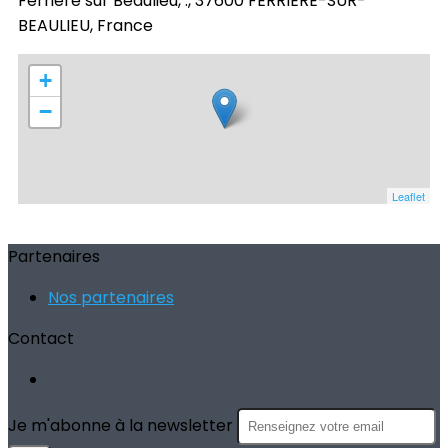
Ferrière sur Beaulieu, ., 37600 FERRIÈRE-SUR-
BEAULIEU, France
+
−
Leaflet
Partenaires
Nos partenaires
Contact
Je m'abonne à la newsletter