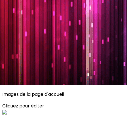
Exporter les lignes sélectionnées
Exporter toutes les colonnes
Exporter uniquement les colonnes affichées
Menu
<
>
Planning
Description des activités
S'inscrire
?>
Images de la page d'accueil
Cliquez pour éditer