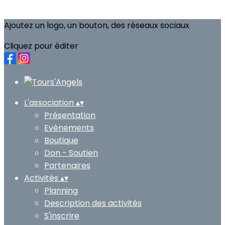
Ajoutez un logo, un bouton, des réseaux sociaux
Cliquez pour éditer
L'association
▴
▾
Présentation
Evènements
Boutique
Don - Soutien
Partenaires
Activités
▴
▾
Planning
Description des activités
S'inscrire