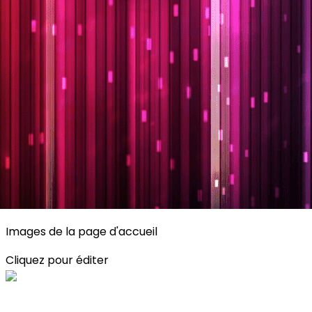
Exporter les lignes sélectionnées
Exporter toutes les colonnes
Exporter uniquement les colonnes affichées
Menu
<
>
Planning
Description des activités
S'inscrire
?>
Images de la page d'accueil
Cliquez pour éditer