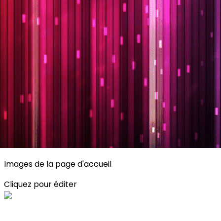
Exporter les lignes sélectionnées
Exporter toutes les colonnes
Exporter uniquement les colonnes affichées
Menu
<
>
Planning
Description des activités
S'inscrire
?>
Images de la page d'accueil
Cliquez pour éditer