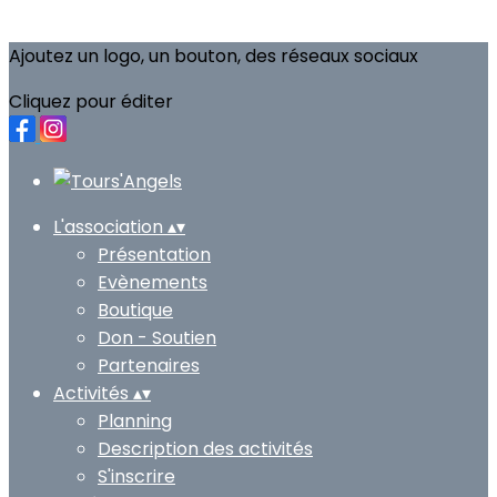
Ajoutez un logo, un bouton, des réseaux sociaux
Cliquez pour éditer
L'association
▴
▾
Présentation
Evènements
Boutique
Don - Soutien
Partenaires
Activités
▴
▾
Planning
Description des activités
S'inscrire