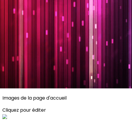
Exporter les lignes sélectionnées
Exporter toutes les colonnes
Exporter uniquement les colonnes affichées
Menu
<
>
Planning
Description des activités
S'inscrire
?>
Images de la page d'accueil
Cliquez pour éditer