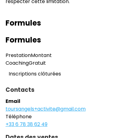
respecter cette limitation.
Formules
Formules
Prestation
Montant
Coaching
Gratuit
Inscriptions clôturées
Contacts
Email
toursangels+activite@gmail.com
Téléphone
+33 6 78 38 62 49
Dates des ventes