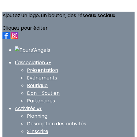
Ajoutez un logo, un bouton, des réseaux sociaux
Cliquez pour éditer
L'association
▴
▾
Présentation
Evènements
Boutique
Don - Soutien
Partenaires
Activités
▴
▾
Planning
Description des activités
S'inscrire