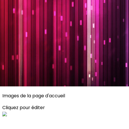
Exporter les lignes sélectionnées
Exporter toutes les colonnes
Exporter uniquement les colonnes affichées
Menu
<
>
Planning
Description des activités
S'inscrire
?>
Images de la page d'accueil
Cliquez pour éditer