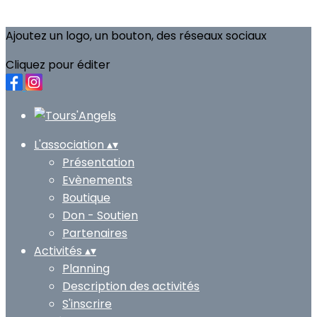
Ajoutez un logo, un bouton, des réseaux sociaux
Cliquez pour éditer
L'association
▴
▾
Présentation
Evènements
Boutique
Don - Soutien
Partenaires
Activités
▴
▾
Planning
Description des activités
S'inscrire