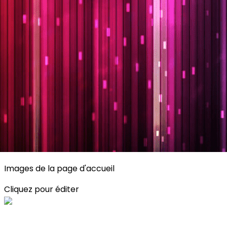
Exporter les lignes sélectionnées
Exporter toutes les colonnes
Exporter uniquement les colonnes affichées
Menu
<
>
Planning
Description des activités
S'inscrire
?>
Images de la page d'accueil
Cliquez pour éditer