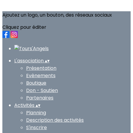
Ajoutez un logo, un bouton, des réseaux sociaux
Cliquez pour éditer
L'association
▴
▾
Présentation
Evènements
Boutique
Don - Soutien
Partenaires
Activités
▴
▾
Planning
Description des activités
S'inscrire