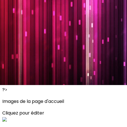
Exporter les lignes sélectionnées
Exporter toutes les colonnes
Exporter uniquement les colonnes affichées
Menu
<
>
Planning
Description des activités
S'inscrire
?>
Images de la page d'accueil
Cliquez pour éditer