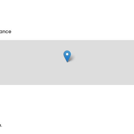
rance
.