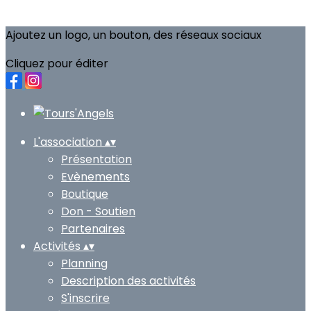
Ajoutez un logo, un bouton, des réseaux sociaux
Cliquez pour éditer
L'association
▴
▾
Présentation
Evènements
Boutique
Don - Soutien
Partenaires
Activités
▴
▾
Planning
Description des activités
S'inscrire