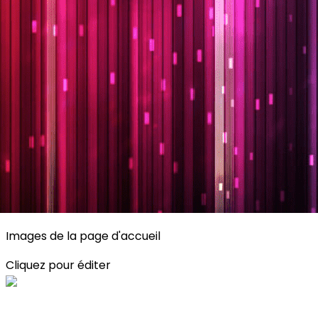
Exporter les lignes sélectionnées
Exporter toutes les colonnes
Exporter uniquement les colonnes affichées
Menu
<
>
Planning
Description des activités
S'inscrire
?>
Images de la page d'accueil
Cliquez pour éditer