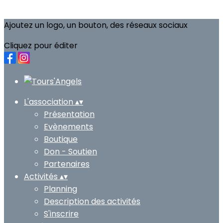
Ajoutez un logo, un bouton, des réseaux sociaux
Cliquez pour éditer
L'association
▴
▾
Présentation
Evènements
Boutique
Don - Soutien
Partenaires
Activités
▴
▾
Planning
Description des activités
S'inscrire