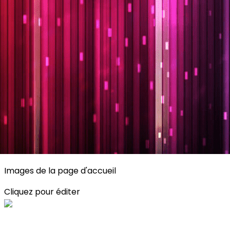
Exporter les lignes sélectionnées
Exporter toutes les colonnes
Exporter uniquement les colonnes affichées
Menu
<
>
Planning
Description des activités
S'inscrire
?>
Images de la page d'accueil
Cliquez pour éditer