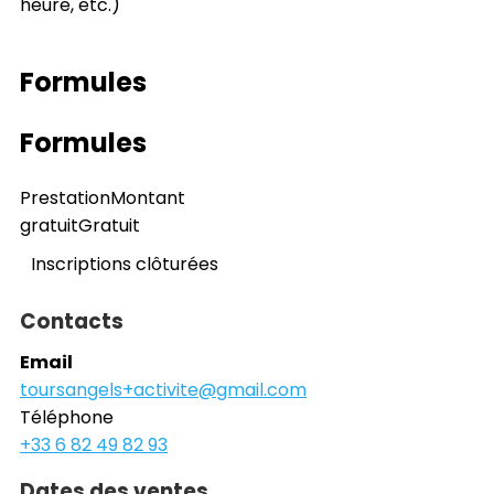
heure, etc.)
Formules
Formules
Prestation
Montant
gratuit
Gratuit
Inscriptions clôturées
Contacts
Email
toursangels+activite@gmail.com
Téléphone
+33 6 82 49 82 93
Dates des ventes