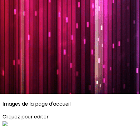
Exporter les lignes sélectionnées
Exporter toutes les colonnes
Exporter uniquement les colonnes affichées
Menu
<
>
Planning
Description des activités
S'inscrire
?>
Images de la page d'accueil
Cliquez pour éditer