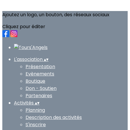
Ajoutez un logo, un bouton, des réseaux sociaux
Cliquez pour éditer
L'association
▴
▾
Présentation
Evènements
Boutique
Don - Soutien
Partenaires
Activités
▴
▾
Planning
Description des activités
S'inscrire