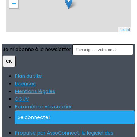
−
Leaflet
Je m'abonne à la newsletter
OK
Plan du site
Licences
Mentions légales
CGUV
Paramétrer vos cookies
Se connecter
Propulsé par AssoConnect, le logiciel des