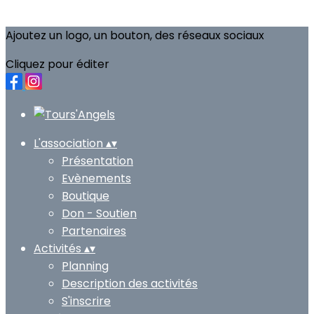
Ajoutez un logo, un bouton, des réseaux sociaux
Cliquez pour éditer
L'association
▴
▾
Présentation
Evènements
Boutique
Don - Soutien
Partenaires
Activités
▴
▾
Planning
Description des activités
S'inscrire