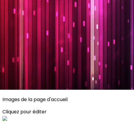
Exporter les lignes sélectionnées
Exporter toutes les colonnes
Exporter uniquement les colonnes affichées
Menu
<
>
Planning
Description des activités
S'inscrire
?>
Images de la page d'accueil
Cliquez pour éditer