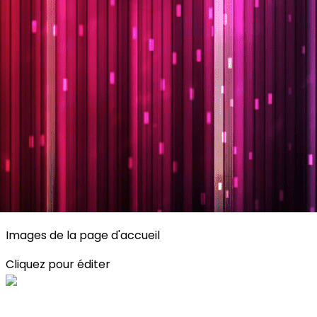
Exporter les lignes sélectionnées
Exporter toutes les colonnes
Exporter uniquement les colonnes affichées
Menu
<
>
Planning
Description des activités
S'inscrire
?>
Images de la page d'accueil
Cliquez pour éditer