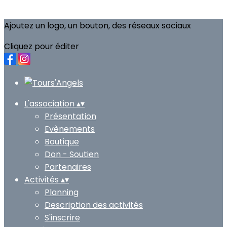
Ajoutez un logo, un bouton, des réseaux sociaux
Cliquez pour éditer
L'association
▴
▾
Présentation
Evènements
Boutique
Don - Soutien
Partenaires
Activités
▴
▾
Planning
Description des activités
S'inscrire